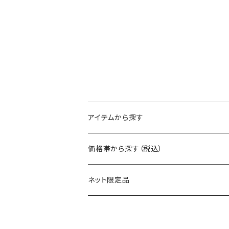
アイテムから探す
マグ
価格帯から探す（税込）
保冷缶ホルダー
～550円
ネット限定品
グラス（ガラス）
～1100円