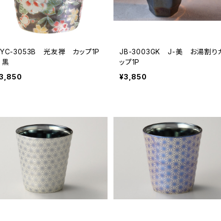
HYC-3053B 光友禅 カップ1P
JB-3003GK J-美 お湯割り
黒
ップ1P
3,850
¥3,850