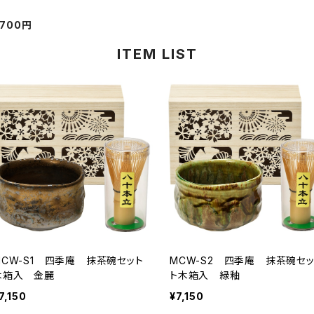
700円
ITEM LIST
MCW-S1 四季庵 抹茶碗セット
MCW-S2 四季庵 抹茶碗セ
木箱入 金麗
ト木箱入 緑釉
7,150
¥7,150