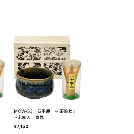
ッ
MCW-S3 四季庵 抹茶碗セッ
ト木箱入 青黒
¥7,150