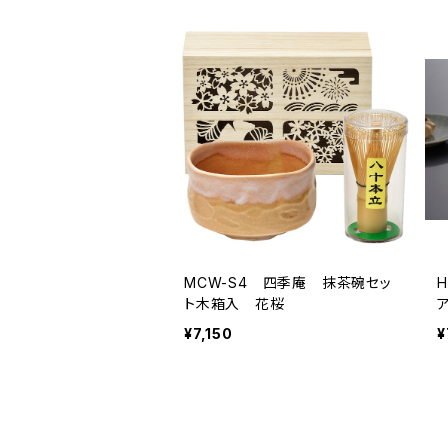
MCW-S4 四季庵 抹茶碗セッ
ト木箱入 花桜
¥7,150
¥