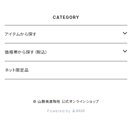
CATEGORY
アイテムから探す
マグ
価格帯から探す（税込）
保冷缶ホルダー
～550円
ネット限定品
グラス（ガラス）
～1100円
© 山勝美濃陶苑 公式オンラインショップ
タンブラー
～1650円
Powered by
カップ
～2200円