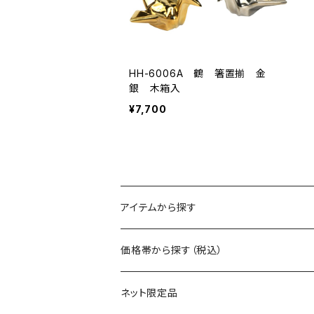
HH-6006A 鶴 箸置揃 金
銀 木箱入
¥7,700
アイテムから探す
マグ
価格帯から探す（税込）
保冷缶ホルダー
～550円
ネット限定品