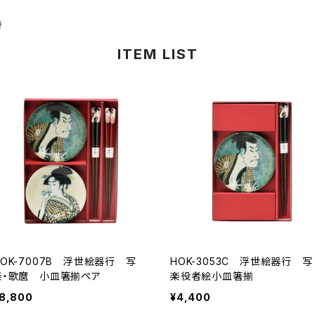
き
ITEM LIST
HOK-7007B 浮世絵器行 写
HOK-3053C 浮世絵器行 写
楽・歌麿 小皿箸揃ペア
楽役者絵小皿箸揃
8,800
¥4,400