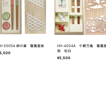
HH-5005A 麻の葉 箸箸置揃
HH-4004A 千鶴万亀 箸箸
揃 紅白
5,500
¥5,500