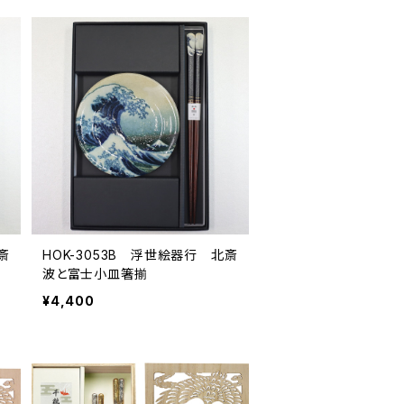
斎
HOK-3053B 浮世絵器行 北斎
波と富士小皿箸揃
¥4,400