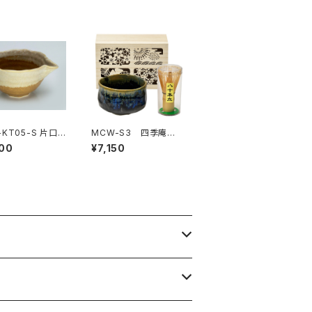
T05-S 片口
MCW-S3 四季庵
碗 茶色
抹茶碗セット木箱入
00
¥7,150
青黒