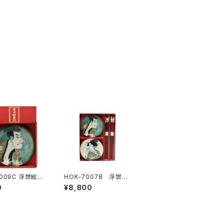
-009C 浮世絵器
HOK-7007B 浮世絵
写楽役者絵小皿
器行 写楽・歌麿 小
0
¥8,800
皿箸揃ペア