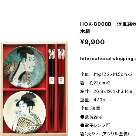
HOK-8008B 浮世
木箱
¥9,900
International shipping 
小皿 約φ12.2×h1.5cm×2
箸 約23cm×2
箱寸 26.8×19.4×h3.1cm
重量 470g
小皿：磁器
●食洗器可
●電子レンジ可
箸：天然木（アクリル塗装）