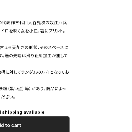
の代表作三代目大谷鬼次の奴江戸兵
ドロを吹く女を小皿、箸にプリント。
。
言える天削ぎの形状、そのスペースに
す。箸の先端は滑り止め加工が施して
柄に対してランダムの方向となってお
鉄粉（黒い点）等）があり、商品によっ
ださい。
l shipping available
d to cart