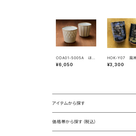
ODA01-5005A ほの
HOK-Y07 風
か ペアロックカップ
神 彩雲 湯呑
¥6,050
¥3,300
アイテムから探す
マグ
価格帯から探す（税込）