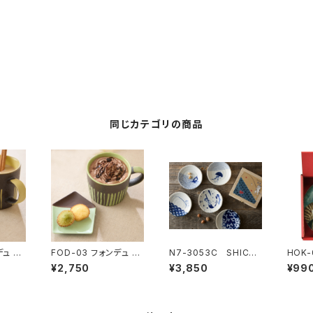
同じカテゴリの商品
FOD-03 フォンデュ マ
N7-3053C SHICHI
HOK
 チョ
グ＆ミニプレート チョ
TA 猫 小皿揃 木箱
行 
¥2,750
¥3,850
¥99
コ抹茶
入