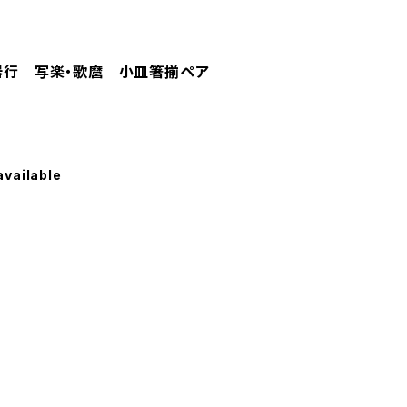
絵器行 写楽・歌麿 小皿箸揃ペア
available