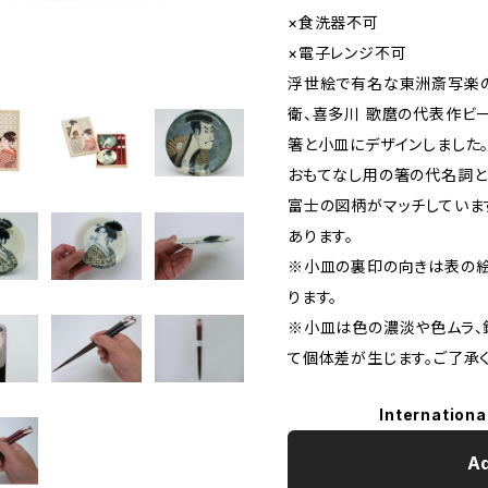
×食洗器不可
×電子レンジ不可
浮世絵で有名な東洲斎写楽
衛、喜多川 歌麿の代表作ビー
箸と小皿にデザインしました
おもてなし用の箸の代名詞と
富士の図柄がマッチしていま
あります。
※小皿の裏印の向きは表の絵
ります。
※小皿は色の濃淡や色ムラ、
て個体差が生じます。ご了承く
Internationa
Ad