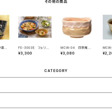
その他の商品
神雷
FE-3003E フェリー
MCW-04 四季庵
MCW-K
ペア
チェ オーブンプレート
抹茶碗 花桜
抹茶
¥3,300
¥3,080
¥2,2
セット
CATEGORY