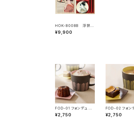
HOK-8008B 浮世絵
器行 写楽・歌麿 小
¥9,900
皿箸揃ペア 木箱
FOD-01 フォンデュ マ
FOD-02 フォンデュ マ
グ＆ミニプレート チョ
グ＆ミニプレート
¥2,750
¥2,750
コイチゴ
コバナナ