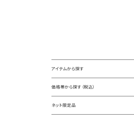
アイテムから探す
マグ
価格帯から探す（税込）
保冷缶ホルダー
～550円
ネット限定品
グラス（ガラス）
～1100円