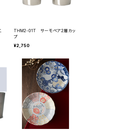
二
THM2-01T サーモペア2層カッ
プ
¥2,750