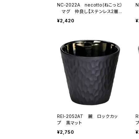
NC-2022A necotto(ねこっと）
N
マグ 仲良し【ステンレス2層マ
グ 猫】
¥2,420
¥
REI-2052AT 麗 ロックカッ
R
プ 黒マット
¥2,750
¥