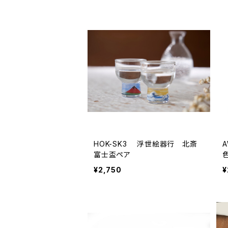
HOK-SK3 浮世絵器行 北斎
AW-
富士盃ペア
¥2,750
¥