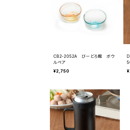
CB2-2052A びーどろ館 ボウ
D
ルペア
¥2,750
¥