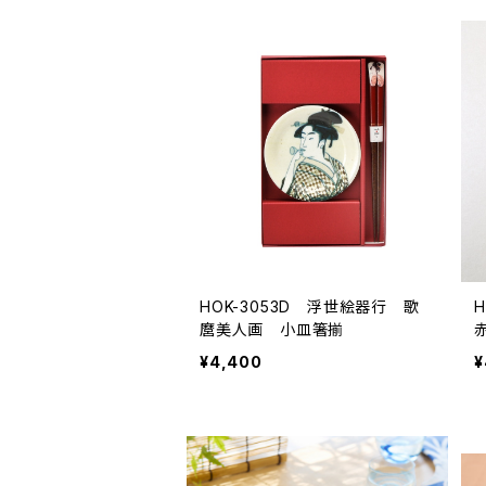
HOK-3053D 浮世絵器行 歌
麿美人画 小皿箸揃
¥4,400
¥