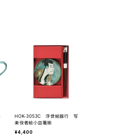
た
HOK-3053C 浮世絵器行 写
楽役者絵小皿箸揃
¥4,400