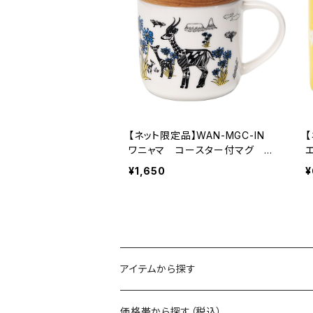
【ネット限定品】WAN-MGC-IN
ワニャマ コースター付マグ イ
ンパラ
¥1,650
¥
アイテムから探す
マグ
価格帯から探す（税込）