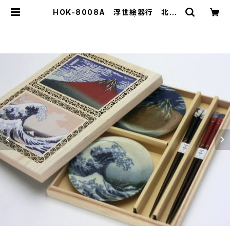
HOK-8008A 浮世絵器行 北斎
赤小皿箸揃ペア木箱入 | 山勝美濃陶
苑 公式オンラインショップ