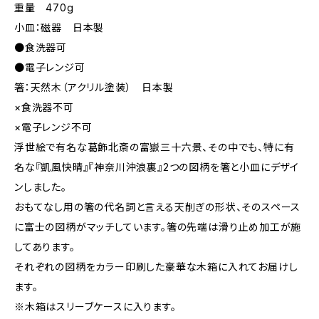
重量 470g
小皿：磁器 日本製
●食洗器可
●電子レンジ可
箸：天然木（アクリル塗装） 日本製
×食洗器不可
×電子レンジ不可
浮世絵で有名な葛飾北斎の富嶽三十六景、その中でも、特に有
名な『凱風快晴』『神奈川沖浪裏』2つの図柄を箸と小皿にデザイ
ンしました。
おもてなし用の箸の代名詞と言える天削ぎの形状、そのスペース
に富士の図柄がマッチしています。箸の先端は滑り止め加工が施
してあります。
それぞれの図柄をカラー印刷した豪華な木箱に入れてお届けし
ます。
※木箱はスリーブケースに入ります。