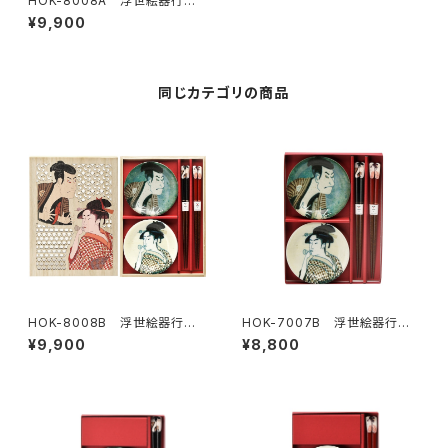
HOK-8008A 浮世絵器行
北斎赤小皿箸揃ペア木箱入
¥9,900
同じカテゴリの商品
HOK-8008B 浮世絵器行
HOK-7007B 浮世絵器行
写楽・歌麿 小皿箸揃ペア 木箱
写楽・歌麿 小皿箸揃ペア
¥9,900
¥8,800