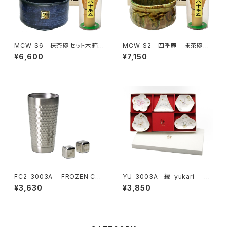
MCW-S6 抹茶碗セット木箱
MCW-S2 四季庵 抹茶碗セ
入 窯変blue
ット木箱入 緑釉
¥6,600
¥7,150
FC2-3003A FROZEN CU
YU-3003A 縁-yukari- 五
BE 二重タンブラー＆キューブ
様小皿揃
¥3,630
¥3,850