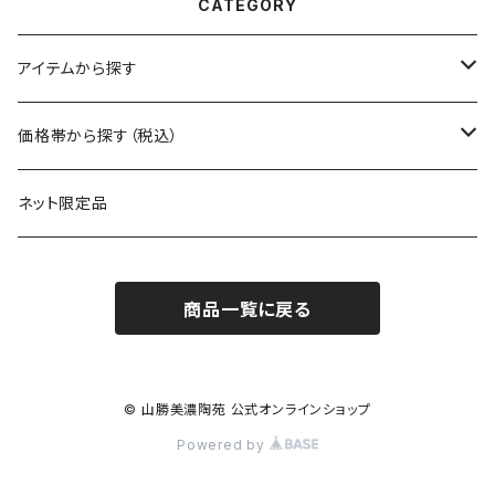
CATEGORY
アイテムから探す
マグ
価格帯から探す（税込）
保冷缶ホルダー
～550円
ネット限定品
グラス（ガラス）
～1100円
商品一覧に戻る
タンブラー
～1650円
カップ
～2200円
© 山勝美濃陶苑 公式オンラインショップ
Powered by
湯呑
～2750円