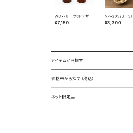
WD-76 ウッドデザイ
N7-2052B SH
ン 真空2層タンブラー
TA 猫 小鉢揃
¥7,150
¥3,300
ペア
入
アイテムから探す
マグ
価格帯から探す（税込）
保冷缶ホルダー
～550円
ネット限定品
グラス（ガラス）
～1100円
タンブラー
～1650円