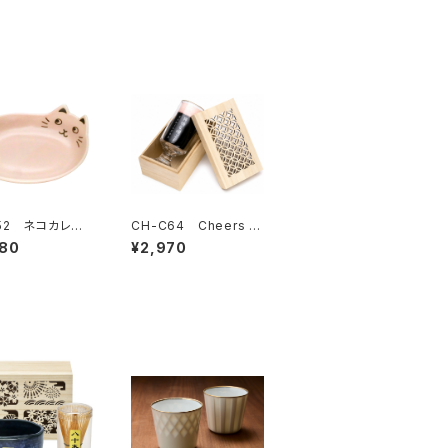
-52 ネコカレー
CH-C64 Cheers ク
ンク
ラフトビアグラス 喉ご
080
¥2,970
し