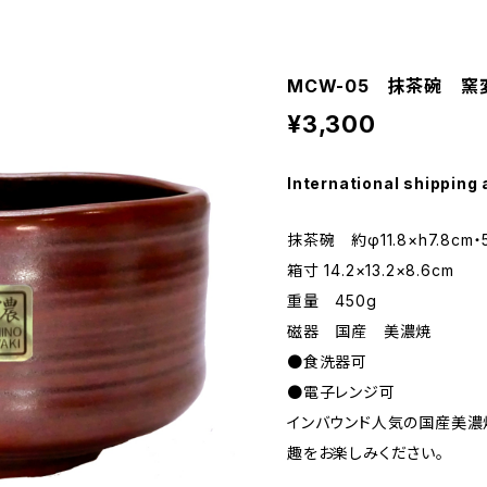
MCW-05 抹茶碗 窯変
¥3,300
International shipping 
抹茶碗 約φ11.8×h7.8cm・5
箱寸 14.2×13.2×8.6cm
重量 450g
磁器 国産 美濃焼
●食洗器可
●電子レンジ可
インバウンド人気の国産美
趣をお楽しみください。