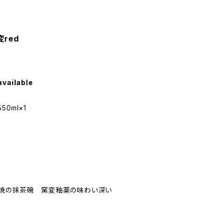
red
available
50ml×1
濃焼の抹茶碗 窯変釉薬の味わい深い