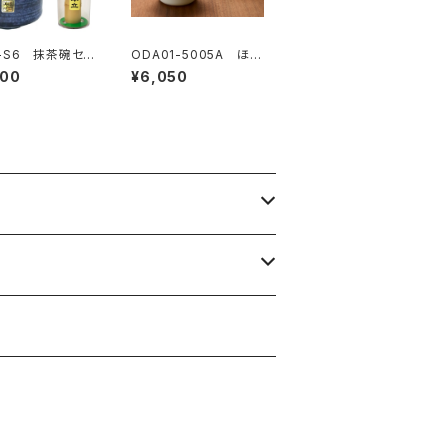
-S6 抹茶碗セッ
ODA01-5005A ほの
入 窯変blue
か ペアロックカップ
600
¥6,050