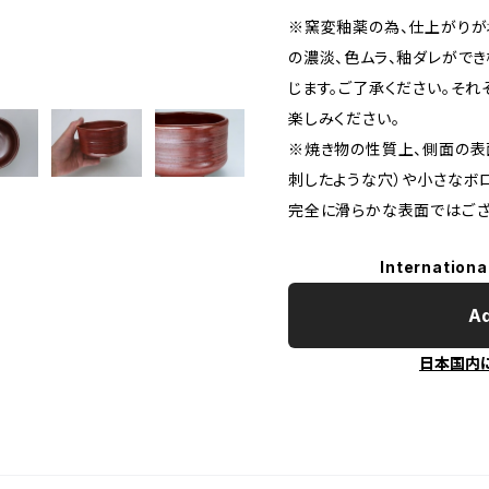
※窯変釉薬の為、仕上がりが
の濃淡、色ムラ、釉ダレがで
じます。ご了承ください。そ
楽しみください。
※焼き物の性質上、側面の表
刺したような穴）や小さなボ
完全に滑らかな表面ではござ
Internationa
Ad
日本国内