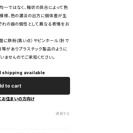
均一ではなく、釉状の具合によって色
き模様、色の濃淡の出方に個体差が生
れぞれの器の個性として異なる表情をお
面に鉄粉(黒い点）やピンホール（針で
ロ等がありプラスチック製品のように
いませんのでご承知ください。
l shipping available
d to cart
にお住まいの方向け
通報する