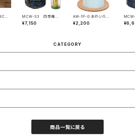
ICHI
MCW-S3 四季庵
AW-1P-G あわいろ
MCW
 木箱
抹茶碗セット木箱入
カップ 白緑色
ト木箱
¥7,150
¥2,200
¥6,
青黒
CATEGORY
商品一覧に戻る