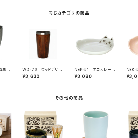
同じカテゴリの商品
 戦国武
WD-76 ウッドデザイ
NEK-51 ネコカレー
NEK
ー真田
ン 真空2層タンブラー
皿 ホワイト
皿 ピ
¥3,630
¥3,080
¥3,
その他の商品