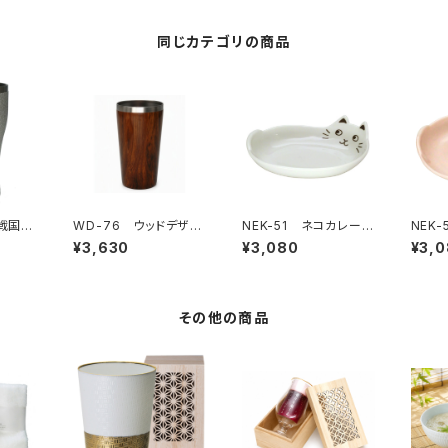
同じカテゴリの商品
 戦国武
WD-76 ウッドデザイ
NEK-51 ネコカレー
NEK
ー真田
ン 真空2層タンブラー
皿 ホワイト
皿 ピ
¥3,630
¥3,080
¥3,
その他の商品