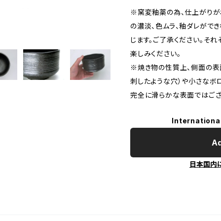
※窯変釉薬の為、仕上がりが
の濃淡、色ムラ、釉ダレがで
じます。ご了承ください。そ
楽しみください。
※焼き物の性質上、側面の表
刺したような穴）や小さなボ
完全に滑らかな表面ではござ
Internationa
Ad
日本国内