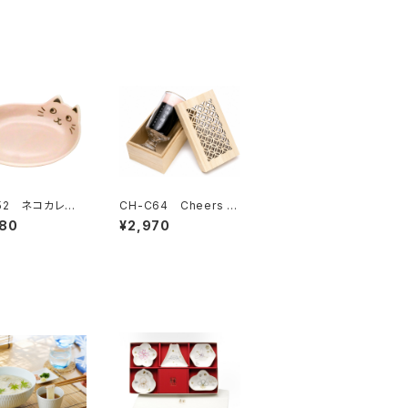
-52 ネコカレー
CH-C64 Cheers ク
ンク
ラフトビアグラス 喉ご
080
¥2,970
し