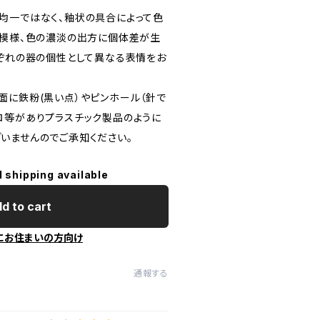
均一ではなく、釉状の具合によって色
き模様、色の濃淡の出方に個体差が生
れぞれの器の個性として異なる表情をお
面に鉄粉(黒い点）やピンホール（針で
ロ等がありプラスチック製品のように
いませんのでご承知ください。
l shipping available
d to cart
にお住まいの方向け
通報する