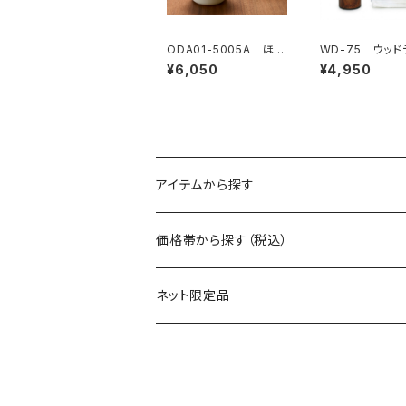
ODA01-5005A ほの
WD-75 ウッ
か ペアロックカップ
ン ボトル＆タオ
¥6,050
¥4,950
ト
アイテムから探す
マグ
価格帯から探す（税込）
保冷缶ホルダー
～550円
ネット限定品
グラス（ガラス）
～1100円
タンブラー
～1650円