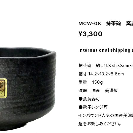
MCW-08 抹茶碗 窯変
¥3,300
International shipping 
抹茶碗 約φ11.8×h7.8cm・5
箱寸 14.2×13.2×8.6cm
重量 450g
磁器 国産 美濃焼
●食洗器可
●電子レンジ可
インバウンド人気の国産美
趣をお楽しみください。