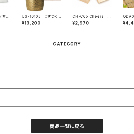
ドデザイ
US-1010J うすづく
CH-C65 Cheers ク
ODA
ルセッ
り あじろタンブラー
ラフトビアグラス 香り
なみ 
¥13,200
¥2,970
¥4,
ゴールド
ーホワ
CATEGORY
商品一覧に戻る