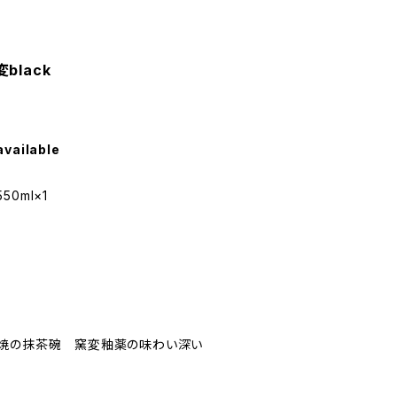
black
available
50ml×1
濃焼の抹茶碗 窯変釉薬の味わい深い