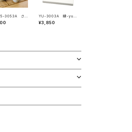
05-3053A さざ
YU-3003A 縁-yuk
爽麺セット ブル
ari- 五様小皿揃
400
¥3,850
イト