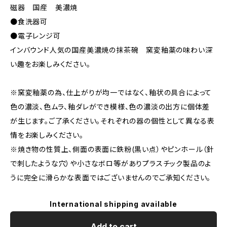
磁器 国産 美濃焼
●食洗器可
●電子レンジ可
インバウンド人気の国産美濃焼の抹茶碗 窯変釉薬の味わい深
い趣をお楽しみください。
※窯変釉薬の為、仕上がりが均一ではなく、釉状の具合によって
色の濃淡、色ムラ、釉ダレができ模様、色の濃淡の出方に個体差
が生じます。ご了承ください。それぞれの器の個性として異なる表
情をお楽しみください。
※焼き物の性質上、側面の表面に鉄粉(黒い点）やピンホール（針
で刺したような穴）や小さなボロ等がありプラスチック製品のよ
うに完全に滑らかな表面ではございませんのでご承知ください。
International shipping available
Add to cart