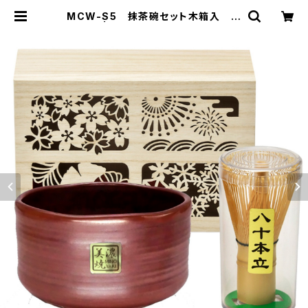
MCW-S5 抹茶碗セット木箱入 窯
変red | 山勝美濃陶苑 公式オンライ
ンショップ