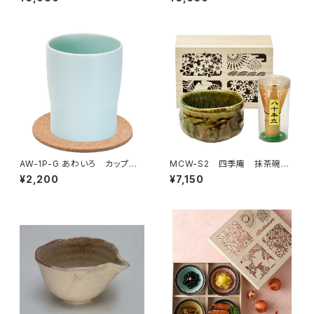
AW-1P-G あわいろ カップ
MCW-S2 四季庵 抹茶碗セ
白緑色
ット木箱入 緑釉
¥2,200
¥7,150