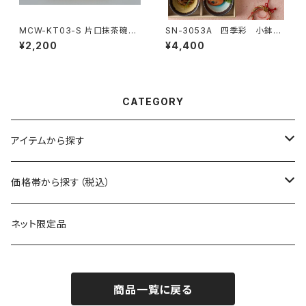
MCW-KT03-S 片口抹茶碗
SN-3053A 四季彩 小鉢4P
志野
木箱入
¥2,200
¥4,400
CATEGORY
アイテムから探す
マグ
価格帯から探す（税込）
保冷缶ホルダー
～550円
ネット限定品
グラス（ガラス）
～1100円
商品一覧に戻る