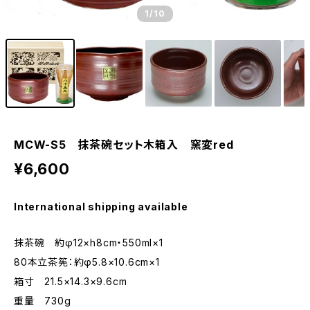
1
/10
MCW-S5 抹茶碗セット木箱入 窯変red
¥6,600
International shipping available
抹茶碗 約φ12×h8cm・550ml×1
80本立茶筅：約φ5.8×10.6cm×1
箱寸 21.5×14.3×9.6cm
重量 730g