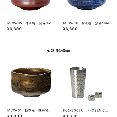
MCW-05 抹茶碗 窯変red
MCW-06 抹茶碗 窯変blue
¥3,300
¥3,300
その他の商品
MCW-01 四季庵 抹茶碗
FC2-3003A FROZEN CU
金麗
BE 二重タンブラー＆キューブ
¥3,080
¥3,630