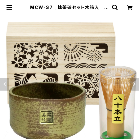
MCW-S7 抹茶碗セット木箱入 窯
変yellow | 山勝美濃陶苑 公式オン
ラインショップ