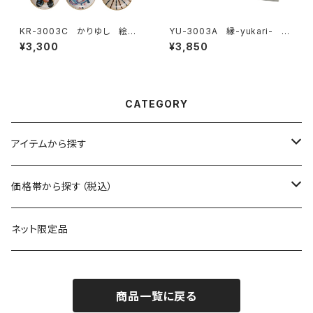
KR-3003C かりゆし 絵変
YU-3003A 縁-yukari- 五
わり小皿揃
様小皿揃
¥3,300
¥3,850
CATEGORY
アイテムから探す
マグ
価格帯から探す（税込）
保冷缶ホルダー
～550円
ネット限定品
グラス（ガラス）
～1100円
商品一覧に戻る