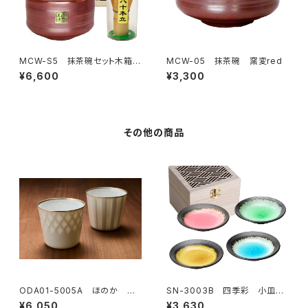
MCW-S5 抹茶碗セット木箱
MCW-05 抹茶碗 窯変red
入 窯変red
¥6,600
¥3,300
その他の商品
ODA01-5005A ほのか ペ
SN-3003B 四季彩 小皿4P
アロックカップ
木箱入
¥6,050
¥3,630