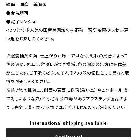
磁器 国産 美濃焼
●食洗器可
●電子レンジ可
インバウンド人気の国産美濃焼の抹茶碗 窯変釉薬の味わい深
い趣をお楽しみください。
※窯変釉薬の為、仕上がりが均一ではなく、釉状の具合によって
色の濃淡、色ムラ、釉ダレができ模様、色の濃淡の出方に個体差
が生じます。ご了承ください。それぞれの器の個性として異なる表
情をお楽しみください。
※焼き物の性質上、側面の表面に鉄粉(黒い点）やピンホール（針
で刺したような穴）や小さなボロ等がありプラスチック製品のよ
うに完全に滑らかな表面ではございませんのでご承知ください。
International shipping available
Add to cart