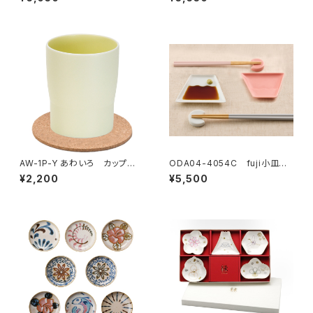
AW-1P-Y あわいろ カップ
ODA04-4054C fuji小皿箸
鳥の子色
置揃
¥2,200
¥5,500